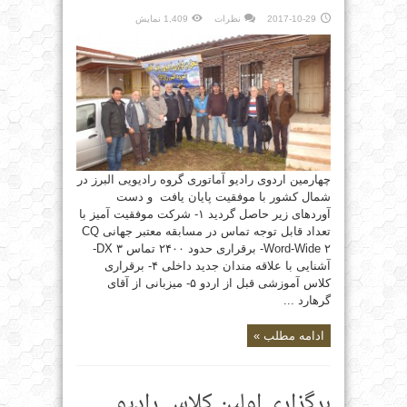
2017-10-29
نظرات
1,409 نمایش
چهارمین اردوی رادیو آماتوری گروه رادیویی البرز در
شمال کشور با موفقیت پایان یافت و دست
آوردهای زیر حاصل گردید ۱- شرکت موفقیت آمیز با
تعداد قابل توجه تماس در مسابقه معتبر جهانی CQ
Word-Wide ۲- برقراری حدود ۲۴۰۰ تماس DX ۳-
آشنایی با علاقه مندان جدید داخلی ۴- برقراری
کلاس آموزشی قبل از اردو ۵- میزبانی از آقای
گرهارد ...
ادامه مطلب »
برگزاری اولین کلاس رادیو