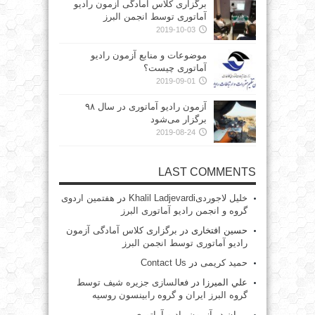
برگزاری کلاس آمادگی آزمون رادیو
آماتوری توسط انجمن البرز
2019-10-03
موضوعات و منابع آزمون رادیو
آماتوری چیست؟
2019-09-01
آزمون رادیو آماتوری در سال ۹۸
برگزار می‌شود
2019-08-24
LAST COMMENTS
خلیل لاجوردیKhalil Ladjevardi
در
هفتمین اردوی
گروه و انجمن رادیو آماتوری البرز
حسین افتخاری
در
برگزاری کلاس آمادگی آزمون
رادیو آماتوری توسط انجمن البرز
حمید کریمی
در
Contact Us
علي الميرزا
در
فعالسازی جزیره شیف توسط
گروه البرز ایران و گروه رابینسون روسیه
پیمان
در
آزمون رادیو آماتوری